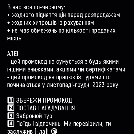
В нас все по-чесному:
+ жодного підняття цін перед розпродажем
+ жодних хитрощів із рахуванням
+ не має обмежень по кількості проданих
місць
АЛЕ!
- цей промокод не сумується з будь-якими
іншими знижками, акціями чи сертифікатами
- цей промокод не працює із турами що
починаються у листопаді-грудні 2023 року
1️⃣ ЗБЕРЕЖИ ПРОМОКОД!
2️⃣ ПОСТАВ НАГАДУВАННЯ!
3️⃣ Забронюй тур!
4️⃣ Поїдь і відпочинь! Ми перевірили, ти
заслужив (-ла)! 😘