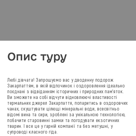
Опис туру
Любі дівчата! Запрошуємо вас у дводенну подорож
Закарпаттям, в якій відпочинок і оздоровлення ідеально
поєднані з відвіданням історичних і природних пам'яток.
Ви зможете на собі відчути відновлюючі властивості
термальних джерел Закарпаття, попаритись в оздоровчих
чанах, скуштувати цілющі мінеральні води, всесвітньо
відомі вина та сири, зроблені за унікальною технологією,
побачити старовинні замки та погодувати екзотичних
тварин. І все це у гарній компанії та без метушні, у
супроводі класного гіда.