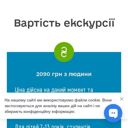
Вартість екскурсії
2090 грн з людини
Ціна дійсна на даний момент та
ближче до виїзду зросте. Для туристів
На нашому сайті ми використовуємо файли cookie. Вони
що забронювали тур вартість не
застосовуються для аналізу ваших дій на сайті і не
змінюється.
збирають конфіденційну інформацію.
Для дітей 7-13 років, студентів,