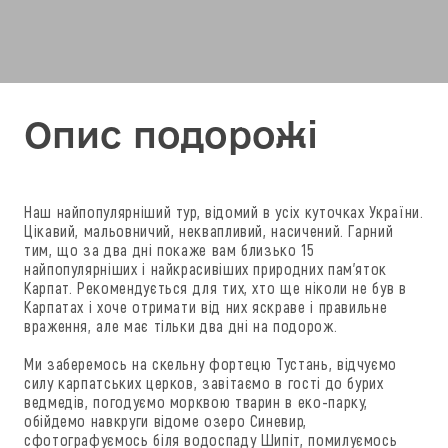
Опис подорожі
Наш найпопулярніший тур, відомий в усіх куточках України.
Цікавий, мальовничий, неквапливий, насичений. Гарний
тим, що за два дні покаже вам близько 15
найпопулярніших і найкрасивіших природних пам'яток
Карпат. Рекомендується для тих, хто ще ніколи не був в
Карпатах і хоче отримати від них яскраве і правильне
враження, але має тільки два дні на подорож.
Ми заберемось на скельну фортецю Тустань, відчуємо
силу карпатських церков, завітаємо в гості до бурих
ведмедів, погодуємо морквою тварин в еко-парку,
обійдемо навкруги відоме озеро Синевир,
сфотографуємось біля водоспаду Шипіт, помилуємось