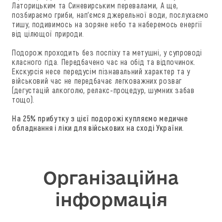
Латорицьким та Синевирським перевалами, А ще,
позбираємо гриби, нап'ємся джерельної води, послухаємо
тишу, подивимось на зоряне небо та наберемось енергії
від цілющої природи.
Подорож проходить без поспіху та метушні, у супроводі
класного гіда. Передбачено час на обід та відпочинок.
Екскурсія несе передусім пізнавальний характер та у
військовий час не передбачає легковажних розваг
(дегустацій алкоголю, релакс-процедур, шумних забав
тощо).
На 25% прибутку з цієї подорожі купляємо медичне
обладнання і ліки для військових на сході України.
Організаційна
інформація