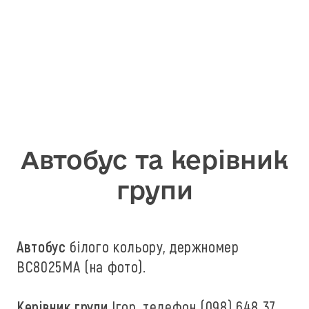
Автобус та керівник
групи
Автобус
білого кольору, держномер
ВС8025МА (на фото).
Керівник групи
Ігор, телефон (098) 648 37