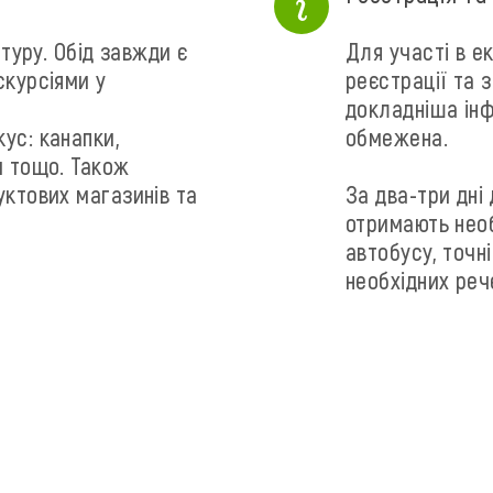
 туру. Обід завжди є
Для участі в е
скурсіями у
реєстрації та 
докладніша інф
ус: канапки,
обмежена.
и тощо. Також
уктових магазинів та
За два-три дні
отримають необ
автобусу, точн
необхідних реч