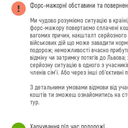
Форс-мажорні обставини та повернен
Ми чудово розуміємо ситуацію в країні
форс-мажору повертаємо сплачені кош
вагомих причин, накшталт серйозного
військових дій що може завадити нор
подорож; неможливості вчасно прибут
відміну чи затримку потягів до Львова;
серйозну ситуацію в одного з учасник
членів сім'ї. Або через інші об'єктивні 
З детальними умовами відмови від уча
коштів ти зможеш ознайомитись на сто
тур.
Харчування під час подорожі