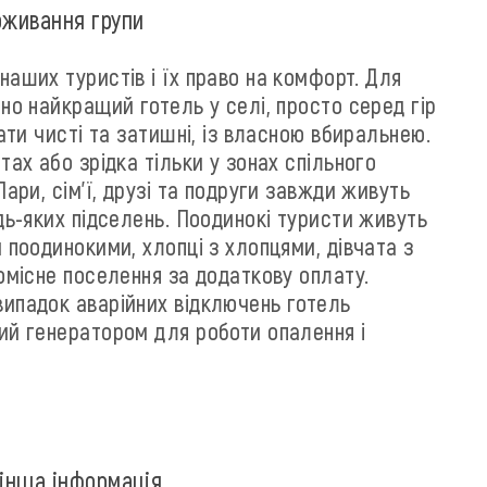
оживання групи
аших туристів і їх право на комфорт. Для
но найкращий готель у селі, просто серед гір
нати чисті та затишні, із власною вбиральнею.
тах або зрідка тільки у зонах спільного
Пари, сім'ї, друзі та подруги завжди живуть
дь-яких підселень. Поодинокі туристи живуть
 поодинокими, хлопці з хлопцями, дівчата з
омісне поселення за додаткову оплату.
ипадок аварійних відключень готель
ий генератором для роботи опалення і
 інша інформація