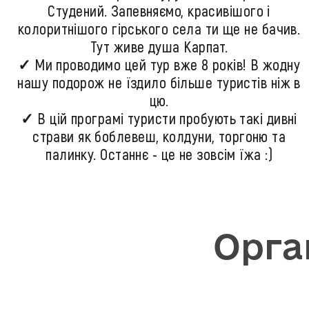
Студений. Запевняємо, красивішого і
колоритнішого гірського села ти ще не бачив.
Тут живе душа Карпат.
✓ Ми проводимо цей тур вже 8 років! В жодну
нашу подорож не їздило більше туристів ніж в
цю.
✓ В цій програмі туристи пробують такі дивні
страви як боблевеш, колдуни, торгоню та
палинку. Останнє - це не зовсім їжа :)
Орга