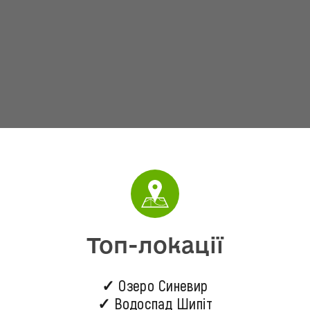
Топ-локації
✓ Озеро Синевир
✓ Водоспад Шипіт