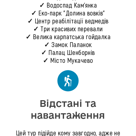
✓ Водоспад Кам'янка
✓ Еко-парк "Долина вовків"
✓ Центр реабілітації ведмедів
✓ Три красивих перевали
✓ Велика карпатська гойдалка
✓ Замок Паланок
✓ Палац Шенборнів
✓ Місто Мукачево
Відстані та
навантаження
Цей тур підійде кому завгодно, адже не