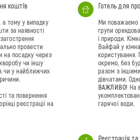
ня коштів
Готель для пр
, а тому у випадку
Ми поважаємо н
ти за наявності
групи орендова
 загострення
і природи. Кім
мально провести
Вайфай у кімна
и на посадку через
користування. 
 хворобу чи іншу
окремо, без бу
ів чи у найближчих
разом з іншими
причини.
дівчатами. Одн
ВАЖЛИВО!
На в
сті та повернення
укомплектован
рінці реєстрації на
гарячої води.
Реєстрація та