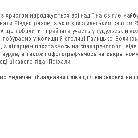
 із Христом народжуються всі надії на світле майб
ати Різдво разом із усім християнським святом 2
 А ще побачити і прийняти участь у гуцульській кол
 побуваємо у колишній столиці Галицько-Волинськ
, з вітерцем покатаємось на спецтранспорті, від
а вурда, а також пофотографуємось на секретному 
оді цікавого гіда. Поїхали!
мо медичне обладнання і ліки для військових на п