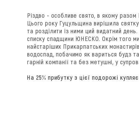
Різдво - особливе свято, в якому разом
Цього року Гуцульщина вирішила святкув
та розділити із ними ций видатний день.
списку спадщини ЮНЕСКО. Окрім того ми
найстаріших Прикарпатських монастирів
водоспад, побачимо як вариться будз т
гарній компанії та без метушні, у супров
На 25% прибутку з цієї подорожі купляє