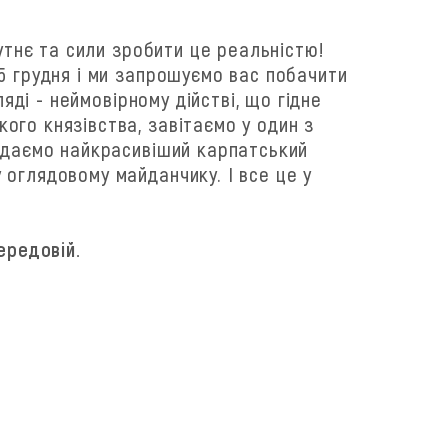
утнє та сили зробити це реальністю!
5 грудня і ми запрошуємо вас побачити
яді - неймовірному дійстві, що гідне
ого князівства, завітаємо у один з
відаємо найкрасивіший карпатський
оглядовому майданчику. І все це у
ередовій.