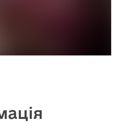
мація