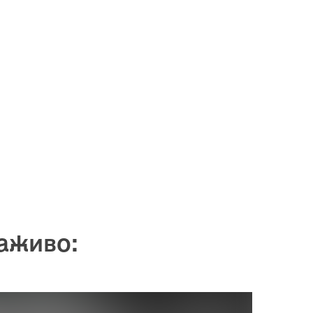
аживо: