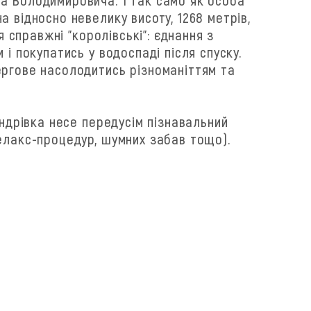
 відносно невелику висоту, 1268 метрів,
 справжні "королівські": єднання з
і покупатись у водоспаді після спуску.
ергове насолодитись різноманіттям та
андрівка несе передусім пізнавальний
релакс-процедур, шумних забав тощо).
я