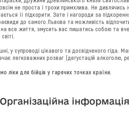
сім не проста і трохи примхлива. Не дивлячись на
ається її підкорити. Зате і нагороди за підкорення
раєвиди до самого Львова та можливість відпочити 
 на все життя, змусить вас пишатись собою та вч
світі.
ні, у супроводі цікавого та досвідченого гіда. М
бачає легковажних розваг (дегустацій алкоголю, 
о ліки для бійців у гарячих точках країни.
Організаційна інформаці