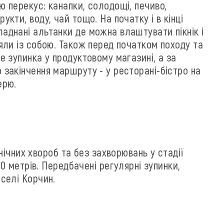
ю перекус: канапки, солодощі, печиво,
укти, воду, чай тощо. На початку і в кінці
аднані альтанки де можна влаштувати пікнік і
зяли із собою. Також перед початком походу та
де зупинка у продуктовому магазині, а за
 закінчення маршруту - у ресторані-бістро на
ерю.
ічних хвороб та без захворювань у стадії
 метрів. Передбачені регулярні зупинки,
 селі Корчин.