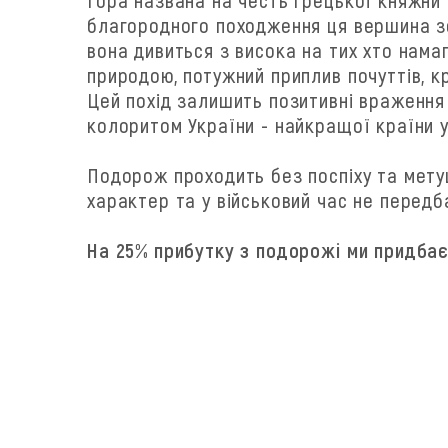
благородного походження ця вершина зов
вона дивиться з висока на тих хто намаг
природою, потужний приплив почуттів, к
Цей похід залишить позитивні враження
колоритом України - найкращої країни у 
Подорож проходить без поспіху та метуш
характер та у військовий час не перед
На 25% прибутку з подорожі ми придбаєм