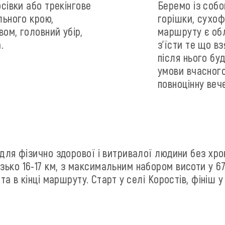
осівки або трекінгове
Беремо із собо
льного крою,
горішки, сухофр
ом, головний убір,
маршруту є обл
.
з'їсти те що в
після нього бу
умови вчасного
повноцінну веч
для фізично здорової і витривалої людини без хрон
ько 16-17 км, з максимальним набором висоти у 670
та в кінці маршруту. Старт у селі Коростів, фініш у