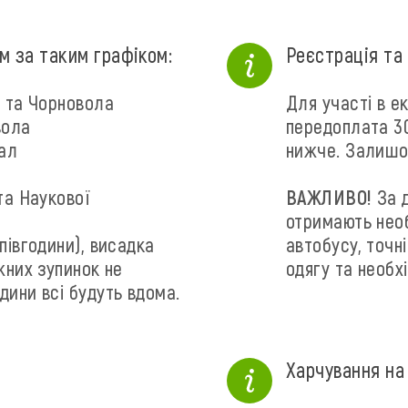
м за таким графіком:
Реєстрація та
о та Чорновола
Для участі в е
вола
передоплата 30
зал
нижче. Залишок
та Наукової
ВАЖЛИВО!
За д
отримають необ
півгодини), висадка
автобусу, точн
жних зупинок не
одягу та необх
дини всі будуть вдома.
Харчування на