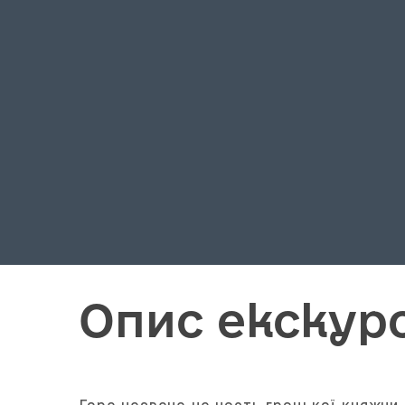
Опис екскурс
Гора названа на честь грецької княжни