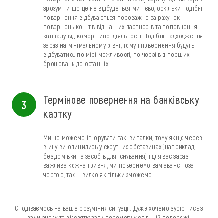
зрозуміти що це не відбудеться миттєво, оскільки подібні
повернення відбуваються переважно за рахунок
повернень коштів від наших партнерів та поповнення
капіталу від комерційної діяльності. Подібні надходження
зараз на мінімальному рівні, тому і повернення будуть
відбуватись по мірі можливості, по черзі від перших
бронювань до останніх.
Термінове повернення на банківську
3
картку
Ми не можемо ігнорувати такі випадки, тому якщо через
війну ви опинились у скрутних обставинах (наприклад,
без домівки та засобів для існування) і для вас зараз
важлива кожна гривня, ми повернемо вам аванс поза
чергою, так швидко як тільки зможемо.
Сподіваємось на ваше розуміння ситуації. Дуже хочемо зустрітись з
вами знову та відсвяткувати перемогу у спільній подорожі!