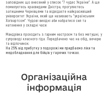
заповідник що внесений у список "7 чудес України". А ще
помилуєтесь краєвидами Дністра, прогуляєтесь
затишними Чернівцями та відвідаєте найкрасивіший
університет України, який ще називають "українським
Хогвартсом". Чудові вихідні аби набратися сил та
натхнення у складні часи.
Мандрівка проходить з гарним настроєм та без метушні, у
супроводі класного гіда. Передбачено час на обід, вечерю
та відпочинок.
На 25% від прибутку з подорожі ми придбаємо ліки та
медобладнання для бійців у гарячих точках.
Організаційна
інформація