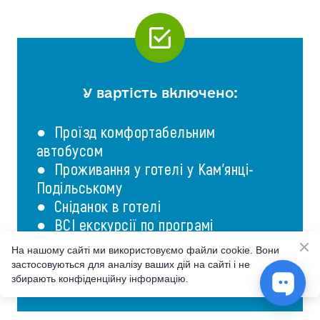
У вартість включено:
● Проїзд комфортабельним
автобусом
● Проживання у готелі у Кам'янці-
Подільському
● Сніданок в готелі
● ВСІ екскурсії по програмі
● ВСІ вхідні квитки по маршруту
На нашому сайті ми використовуємо файли cookie. Вони
● Супровід досвідченим гідом
застосовуються для аналізу ваших дій на сайті і не
● Страховка
збирають конфіденційну інформацію.