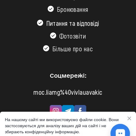
Бронювання
Питання та відповіді
Фотозвіти
Більшe про нас
Соцмережі:
moc.liamg%40vivlauavakic
На нашому сайті ми використовуємо файли cookie. Вони
застосовуються для аналізу ваших дій на сайті і не
збирають конфіденційну інформацію.