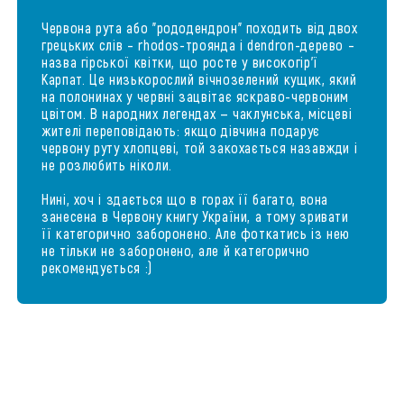
Червона рута або "рододендрон" походить від двох
грецьких слів – rhodos-троянда і dendron-дерево –
назва гірської квітки, що росте у високогір’ї
Карпат. Це низькорослий вічнозелений кущик, який
на полонинах у червні зацвітає яскраво-червоним
цвітом. В народних легендах — чаклунська, місцеві
жителі переповідають: якщо дівчина подарує
червону руту хлопцеві, той закохається назавжди і
не розлюбить ніколи.
Нині, хоч і здається що в горах її багато, вона
занесена в Червону книгу України, а тому зривати
її категорично заборонено. Але фоткатись із нею
не тільки не заборонено, але й категорично
рекомендується :)