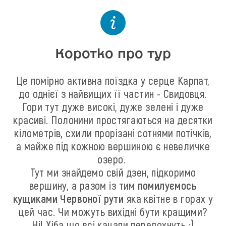
Коротко про тур
Це помірно активна поїздка у серце Карпат,
до однієї з найвищих її частин - Свидовця.
Гори тут дуже високі, дуже зелені і дуже
красиві. Полонини простягаються на десятки
кілометрів, схили прорізані сотнями потічків,
а майже під кожною вершиною є невеличке
озеро.
Тут ми знайдемо свій дзен, підкоримо
вершину, а разом із тим
помилуємось
кущиками Червоної рути
яка квітне в горах у
цей час. Чи можуть вихідні бути кращими?
Ні! Хіба що всі кацапи передохнуть :)