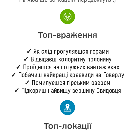
Топ-враження
✓ Як слід прогуляєшся горами
✓ Відвідаєш колоритну полонину
✓ Проїдешся на потужних вантажівках
✓ Побачиш найкращі краєвиди на Говерлу
✓ Помилуєшся гірським озером
✓ Підкориш найвищу вершину Свидовця
Топ-локації