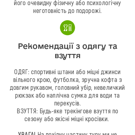
його очевидну фізичну або психологічну
неготовність до подорожі.
Рекомендації з одягу та
взуття
ОДЯГ: спортивні штани або міцні джинси
вільного крою, футболка, зручна кофта з
довгим рукавом, головний убір, невеличкий
рюкзак або наплічна сумка для води та
перекусів.
ВЗУТТЯ: Будь-яке трекінгове взуття по
сезону або якісні міцні кросівки.
УВАГА!
На похідну частину туру ми не