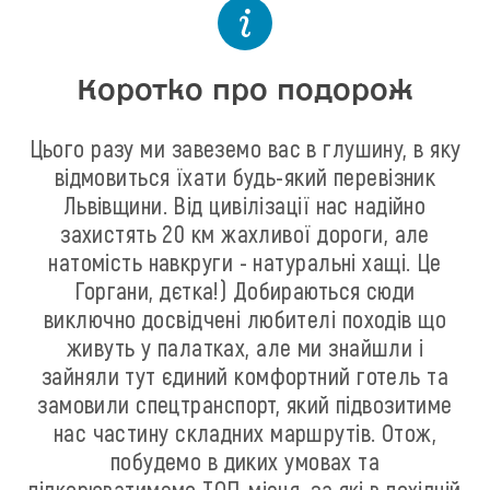
Коротко про подорож
Цього разу ми завеземо вас в глушину, в яку
відмовиться їхати будь-який перевізник
Львівщини. Від цивілізації нас надійно
захистять 20 км жахливої дороги, але
натомість навкруги - натуральні хащі. Це
Горгани, дєтка!) Добираються сюди
виключно досвідчені любителі походів що
живуть у палатках, але ми знайшли і
зайняли тут єдиний комфортний готель та
замовили спецтранспорт, який підвозитиме
нас частину складних маршрутів. Отож,
побудемо в диких умовах та
підкорюватимемо ТОП-місця, за які в похідній