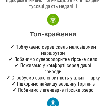
тусовці дають медалі :)
Топ-враження
✓ Поблукаємо серед скель маловідомим
маршрутом
✓ Побачимо суперколоритне гірське село
✓ Поживемо у комфорті серед дикої
природи
✓ Спробуємо свою спритність у альпін-парку
✓ Підкоримо найвищу вершину Горганів
✓ Побачимо легендарне гірське озеро