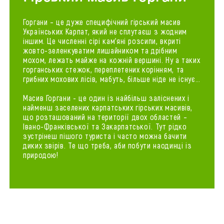
Горгани – це дуже специфічний гірський масив
Українських Карпат, який не сплутаєш з жодним
іншим. Це численні сірі кам’яні розсипи, вкриті
жовто-зеленкуватим лишайником та дрібним
мохом, лежать майже на кожній вершині. Ну а таких
горганських стежок, переплетених корінням, та
грибних мохових лісів, мабуть, більше ніде не існує…
Масив Горгани - це один із найбільш заліснених і
найменш заселених карпатських гірських масивів,
що розташований на території двох областей –
Івано-Франківської та Закарпатської. Тут рідко
зустрінеш пішого туриста і часто можна бачити
диких звірів. Те що треба, аби побути наодинці із
природою!