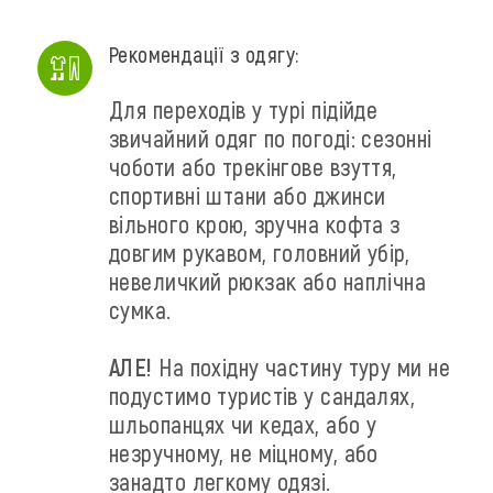
Рекомендації з одягу:
Для переходів у турі підійде
звичайний одяг по погоді: сезонні
чоботи або трекінгове взуття,
спортивні штани або джинси
вільного крою, зручна кофта з
довгим рукавом, головний убір,
невеличкий рюкзак або наплічна
сумка.
АЛЕ!
На похідну частину туру ми не
подустимо туристів у сандалях,
шльопанцях чи кедах, або у
незручному, не міцному, або
занадто легкому одязі.