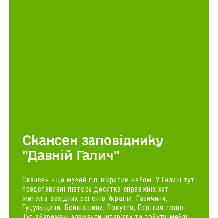
Скансен заповіднику
"Давній Галич"
Скансен - це музей під вікритим небом. У Галичі тут
представлені півтора десятка справжніх хат
жителів західних регіонів України: Галичини,
Гуцульщини, Бойківщини, Покуття, Поділля тощо.
Тут збережені елементи інтер'єру та побуту, меблі,