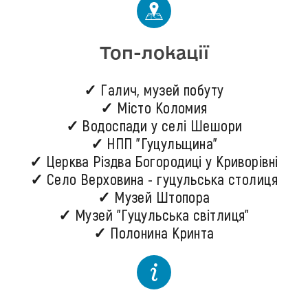
Топ-локації
✓ Галич, музей побуту
✓ Місто Коломия
✓ Водоспади у селі Шешори
✓ НПП "Гуцульщина"
✓ Церква Різдва Богородиці у Криворівні
✓ Село Верховина - гуцульська столиця
✓ Музей Штопора
✓ Музей "Гуцульська світлиця"
✓ Полонина Кринта