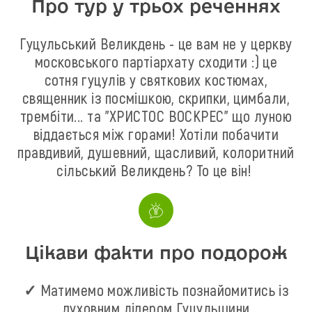
Про тур у трьох реченнях
Гуцульський Великдень - це вам не у церкву
московського партіархату сходити :) це
сотня гуцулів у святкових костюмах,
священник із посмішкою, скрипки, цимбали,
трембіти... та "ХРИСТОС ВОСКРЕС" що луною
віддається між горами! Хотіли побачити
правдивий, душевний, щасливий, колоритний
сільський Великдень? То це він!
Цікави факти про подорож
✓ Матимемо можливість познайомитись із
духовним лідером Гуцульщини