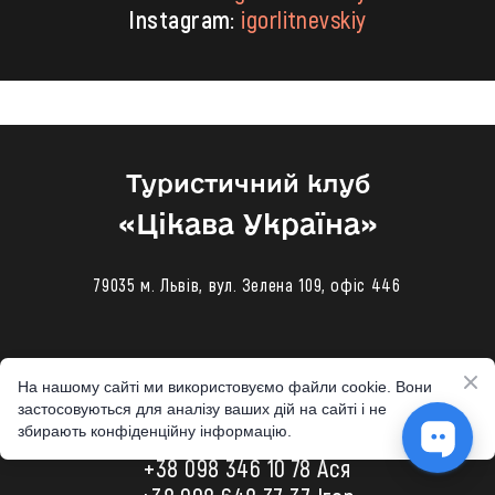
Instagram:
igorlitnevskiy
Туристичний клуб
«‎Цікава Україна»
79035 м. Львів, вул. Зелена 109, офіс 446
Телефони
На нашому сайті ми використовуємо файли cookie. Вони
застосовуються для аналізу ваших дій на сайті і не
збирають конфіденційну інформацію.
+38 098 648 3 777 Іра
+38 098 346 10 78
Ася