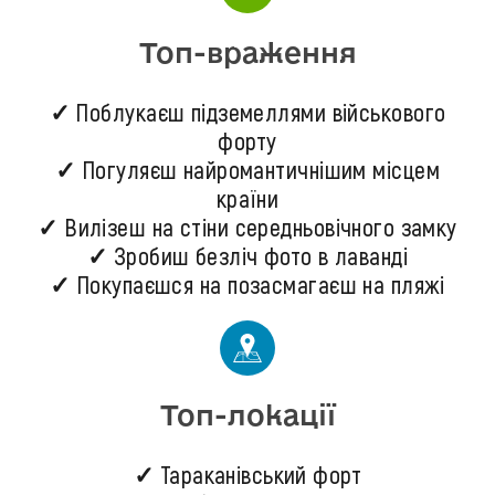
Топ-враження
✓ Поблукаєш підземеллями військового
форту
✓ Погуляєш найромантичнішим місцем
країни
✓ Вилізеш на стіни середньовічного замку
✓ Зробиш безліч фото в лаванді
✓ Покупаєшся на позасмагаєш на пляжі
Топ-локації
✓ Тараканівський форт