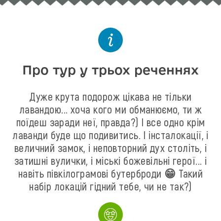
Про тур у трьох реченнях
Дуже крута подорож цікава не тільки
лавандою... хоча кого ми обманюємо, ти ж
поїдеш заради неї, правда?) І все одно крім
лаванди буде що подивитись. І інсталокації, і
величний замок, і неповторний дух століть, і
затишні вулички, і міські божевільні герої... і
навіть півкілограмові бутерброди 😁 Такий
набір локацій гідний тебе, чи не так?)