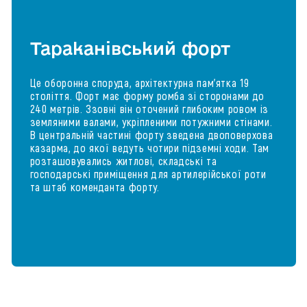
Тараканівський форт
Це оборонна споруда, архітектурна пам'ятка 19
століття. Форт має форму ромба зі сторонами до
240 метрів. Ззовні він оточений глибоким ровом із
земляними валами, укріпленими потужними стінами.
В центральній частині форту зведена двоповерхова
казарма, до якої ведуть чотири підземні ходи. Там
розташовувались житлові, складські та
господарські приміщення для артилерійської роти
та штаб коменданта форту.