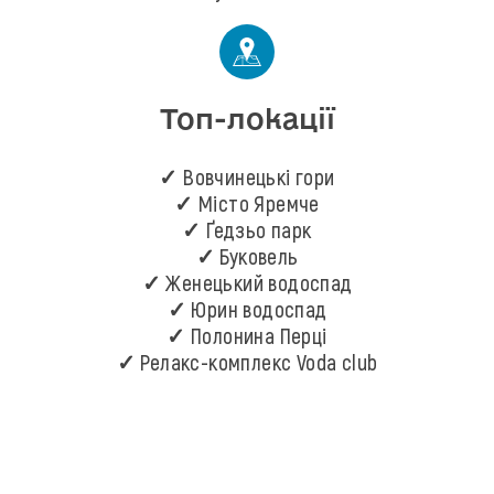
Топ-локації
✓ Вовчинецькі гори
✓ Місто Яремче
✓ Ґедзьо парк
✓ Буковель
✓ Женецький водоспад
✓ Юрин водоспад
✓ Полонина Перці
✓ Релакс-комплекс Voda club