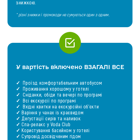
знижкою.
* різні знижки і промокоди не сумуються один з одним.
У вартість включено ВЗАГАЛІ ВСЕ
✓ Проїзд комфортабельним автобусом
✓ Проживання хорошому у готелі
✓ Сніданки, обіди та вечері по програмі
✓ Всі екскурсії по програмі
✓ Вхідні квитки на екскурсійні об'єкти
✓ Варіння у чанах із краєвидом
✓ Дегустації сирів та наливок
✓ Спа-релакс у Voda Club
✓ Користування басейном у готелі
✓ Супровід досвідченим гідом