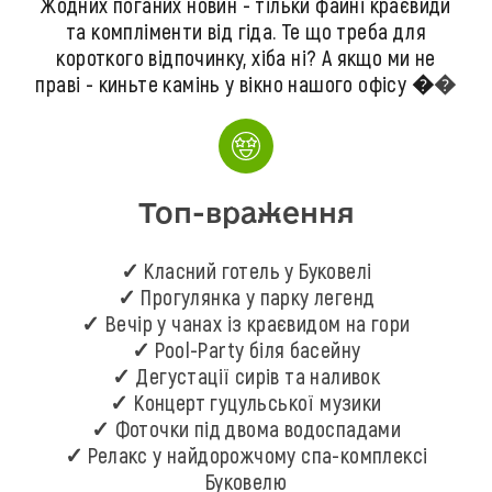
Жодних поганих новин - тільки файні краєвиди
та компліменти від гіда. Те що треба для
короткого відпочинку, хіба ні? А якщо ми не
праві - киньте камінь у вікно нашого офісу �
�
Топ-враження
✓ Класний готель у Буковелі
✓ Прогулянка у парку легенд
✓ Вечір у чанах із краєвидом на гори
✓ Pool-Party біля басейну
✓ Дегустації сирів та наливок
✓ Концерт гуцульської музики
✓ Фоточки під двома водоспадами
✓ Релакс у найдорожчому спа-комплексі
Буковелю