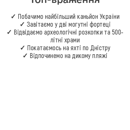
✓ Побачимо найбільший каньйон України
✓ Завітаємо у дві могутні фортеці
✓ Відвідаємо археологічні розкопки та 500-
літні храми
✓ Покатаємось на яхті по Дністру
✓ Відпочинемо на дикому пляжі