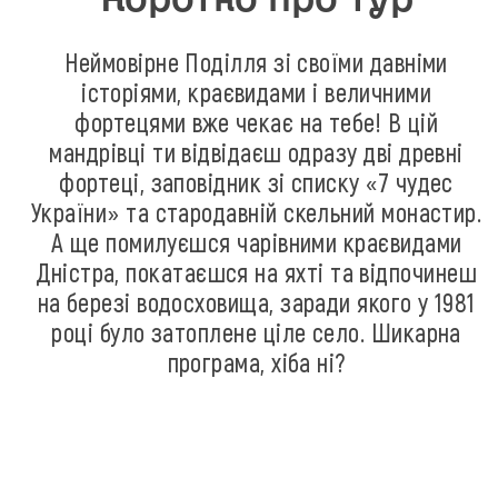
Неймовірне Поділля зі своїми давніми
історіями, краєвидами і величними
фортецями вже чекає на тебе! В цій
мандрівці ти відвідаєш одразу дві древні
фортеці, заповідник зі списку «7 чудес
України» та стародавній скельний монастир.
А ще помилуєшся чарівними краєвидами
Дністра, покатаєшся на яхті та відпочинеш
на березі водосховища, заради якого у 1981
році було затоплене ціле село. Шикарна
програма, хіба ні?