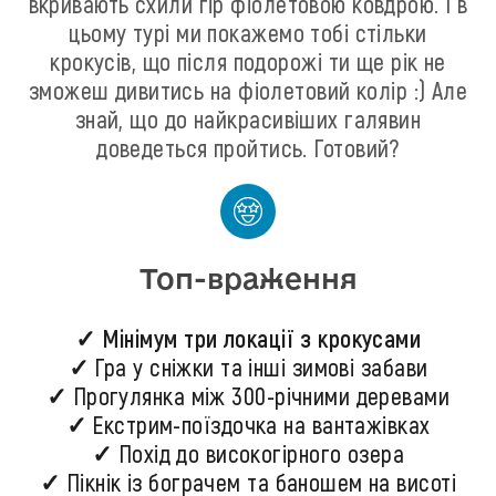
вкривають схили гір фіолетовою ковдрою. І в
цьому турі ми покажемо тобі стільки
крокусів, що після подорожі ти ще рік не
зможеш дивитись на фіолетовий колір :) Але
знай, що до найкрасивіших галявин
доведеться пройтись. Готовий?
Топ-враження
✓ Мінімум три локації з крокусами
✓ Гра у сніжки та інші зимові забави
✓ Прогулянка між 300-річними деревами
✓ Екстрим-поїздочка на вантажівках
✓ Похід до високогірного озера
✓ Пікнік із бограчем та баношем на висоті