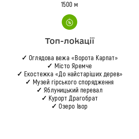
1500 м
Топ-локації
✓ Оглядова вежа «Ворота Карпат»
✓ Місто Яремче
✓ Екостежка «До найстаріших дерев»
✓ Музей гірського спорядження
✓ Яблуницький перевал
✓ Курорт Драгобрат
✓ Озеро Івор