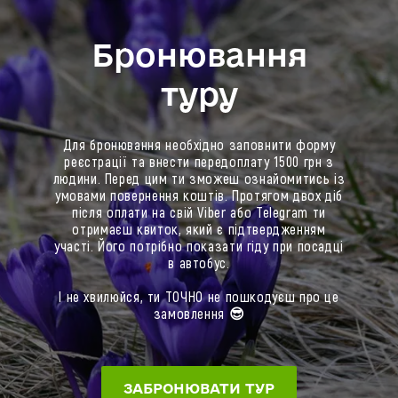
зможеш ознайомитись далі, на сторінці
відправлення та прибуття групи та підбери
інформацію: держномер і фото автобусу,
бронювання туру.
собі залізничні квитки згідно розкладу туру.
місце посадки, телефон гіда, список
Бронювання
Придбати їх без комісії можна:
необхідних речей та інше.
туру
● На офіційному сайті Укрзалізниці:
ТУТ!
● Через офіційний додаток Укрзалізниці для
Для бронювання необхідно заповнити форму
Android
або
iOS
реєстрації та внести передоплату 1500 грн з
Будь-яка подорож Україною варта купівлі
людини. Перед цим ти зможеш ознайомитись із
квитків на потяг. Тим паче із нами 😉
умовами повернення коштів. Протягом двох діб
після оплати на свій Viber або Telegram ти
отримаєш квиток, який є підтвердженням
А якщо раптом ти
не маєш часу купляти
участі. Його потрібно показати гіду при посадці
квитки
або
не вмієш цього робити,
в автобус.
то ми
можемо зробити це за тебе! Для цього
І не хвилюйся, ти ТОЧНО не пошкодуєш про це
заповни форму нижче, наш менеджер
замовлення 😎
зв'яжеться із тобою та запропонує свою
допомогу
ЗАБРОНЮВАТИ ТУР