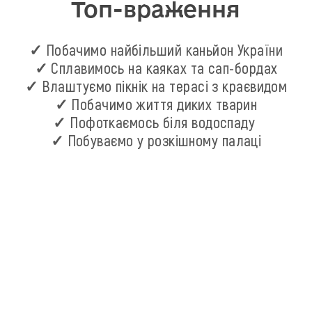
Топ-враження
✓ Побачимо найбільший каньйон України
✓ Сплавимось на каяках та сап-бордах
✓ Влаштуємо пікнік на терасі з краєвидом
✓ Побачимо життя диких тварин
✓ Пофоткаємось біля водоспаду
✓ Побуваємо у розкішному палаці