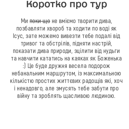
Коротко про тур
Ми
поки що
не вміємо творити дива,
позбавляти хвороб та ходити по воді як
Ісус, зате можемо вивезти тебе подалі від
тривог та обстрілів, підняти настрій,
показати дива природи, зцілити від нудьги
та навчити кататись на каяках як Боженька
:) Це буде дружня весела подорож
небанальним маршрутом, із максимальною
кількістю простих життєвих радощів які, хоч
і ненадовго, але змусять тебе забути про
війну та зроблять щасливою людиною.