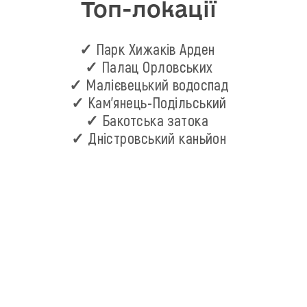
Топ-локації
✓ Парк Хижаків Арден
✓ Палац Орловських
✓ Малієвецький водоспад
✓ Кам'янець-Подільський
✓ Бакотська затока
✓ Дністровський каньйон