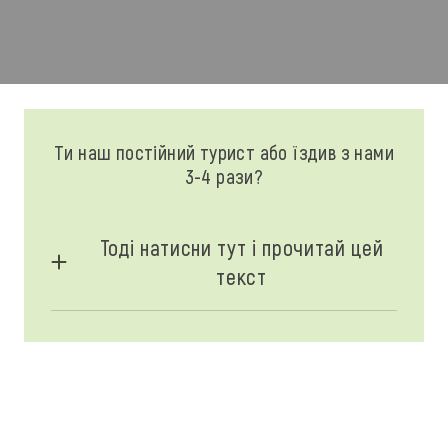
Ти наш постійний турист або їздив з нами
3-4 рази?
Тоді натисни тут і прочитай цей
текст
Як бачиш, оформлення і стилістика сайту
змінилась. Не звертай уваги, ми просто хочемо і
на сайті бути такими якими є у спілкуванні з
тобою: щирими, простими, позитивними. І не
ховатись під діловим стилем і шаблонними
фразами.
Ми оновили майже всі тури: підвищили якість