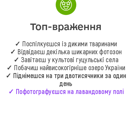
Топ-враження
✓ Поспілкуєшся із дикими тваринами
✓ Відвідаєш декілька шикарних фотозон
✓ Завітаєш у культові гуцульські села
✓ Побачиш найвисокогірніше озеро України
✓ Піднімешся на три двотисячники за один
день
✓ Пофотографуєшся на лавандовому полі