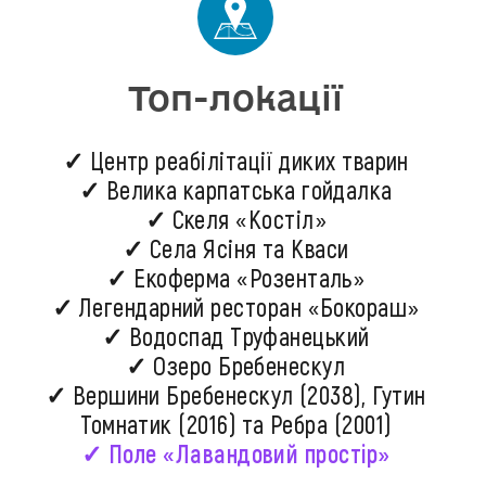
Топ-локації
✓ Центр реабілітації диких тварин
✓ Велика карпатська гойдалка
✓ Скеля «Костіл»
✓ Села Ясіня та Кваси
✓ Екоферма «Розенталь»
✓ Легендарний ресторан «Бокораш»
✓ Водоспад Труфанецький
✓ Озеро Бребенескул
✓ Вершини Бребенескул (2038), Гутин
Томнатик (2016) та Ребра (2001)
✓ Поле «Лавандовий простір»