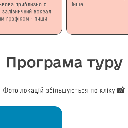
Львова приблизно о
інше
й залізничний вокзал.
им графіком - пиши
Програма туру
Фото локацій збільшуються по кліку 📸