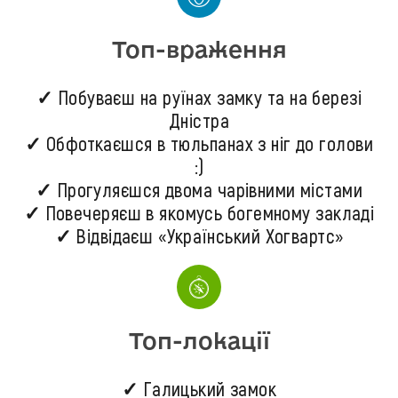
Топ-враження
✓ Побуваєш на руїнах замку та на березі
Дністра
✓ Обфоткаєшся в тюльпанах з ніг до голови
:)
✓ Прогуляєшся двома чарівними містами
✓ Повечеряєш в якомусь богемному закладі
✓ Відвідаєш «Український Хогвартс»
Топ-локації
✓ Галицький замок