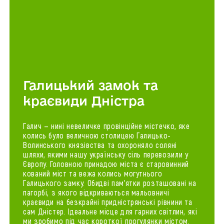
Галицький замок та
краєвиди Дністра
Галич — нині невеличке провінційне містечко, яке
колись було величною столицею Галицько-
Волинського князівства та охороняло соляні
шляхи, якими нашу українську сіль перевозили у
Європу. Головною принадою міста є старовинний
кований міст та вежа колись могутнього
Галицького замку. Обидві пам'ятки розташовані на
пагорбі, з якого відкриваються мальовничі
краєвиди на безкрайні придністрянські рівнини та
сам Дністер. Ідеальне місце для гарних світлин, які
ми зробимо під час короткої прогулянки містом.