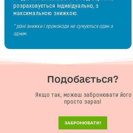
розраховується індивідуально, з
максимальною знижкою.
* різні знижки і промокоди не сумуються один з
одним.
Подобається?
Якщо так, можеш забронювати його
просто зараз!
ЗАБРОНЮВАТИ!