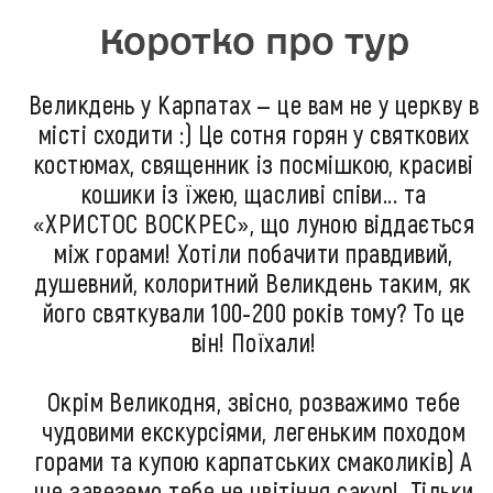
Коротко про тур
Великдень у Карпатах — це вам не у церкву в
місті сходити :) Це сотня горян у святкових
костюмах, священник із посмішкою, красиві
кошики із їжею, щасливі співи... та
«ХРИСТОС ВОСКРЕС», що луною віддається
між горами! Хотіли побачити правдивий,
душевний, колоритний Великдень таким, як
його святкували 100-200 років тому? То це
він! Поїхали!
Окрім Великодня, звісно, розважимо тебе
чудовими екскурсіями, легеньким походом
горами та купою карпатських смаколиків) А
ще завеземо тебе не цвітіння сакур!. Тільки