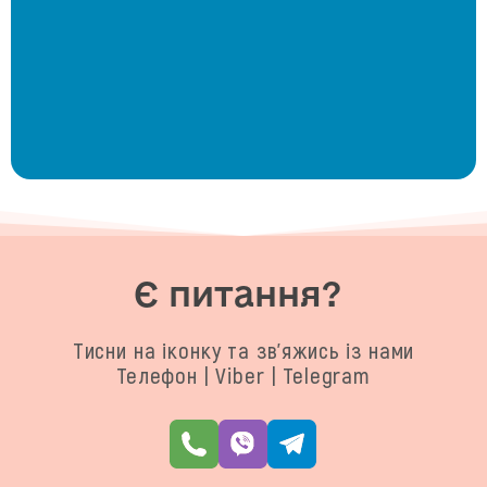
Є питання?
Тисни на іконку та зв'яжись із нами
Телефон | Viber | Telegram