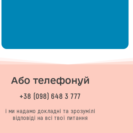
Або телефонуй
+38 (098) 648 3 777
і ми надамо докладні та зрозумілі
відповіді на всі твої питання